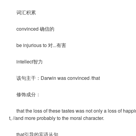
词汇积累
convinced 确信的
be injurious to 对...有害
intellect智力
该句主干：Darwin was convinced /that
修饰成分：
that the loss of these tastes was not only a loss of happin
t, //and more probably to the moral character.
that引导的宾语从句