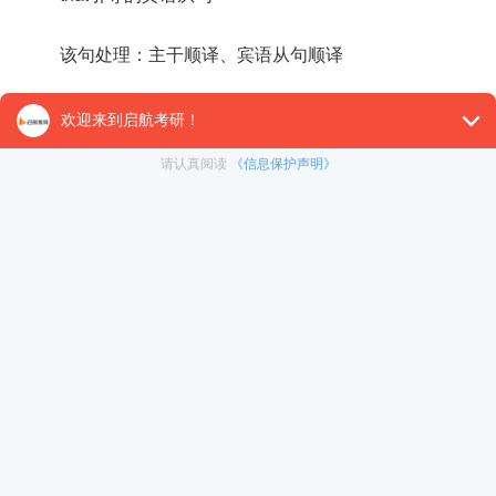
该句处理：主干顺译、宾语从句顺译
该句翻译：达尔文认为，对(音乐和绘画方面)兴趣的丧
力，更有甚者还可能伤害到道德。
以上就是今天的2021考研英语长难句分析练习(71)，
备考栏目
!
【26考研辅导课程推荐】：
26考研集训课程
,
VIP领学计
对1）
, 这些课程中都会配有内部讲义以及辅导书和资
督学，并配有24小时答疑和模拟测试等，可直接咨询在
冲刺集训营
免责声明：本平台部分帖子来源于网络整理，不对事件的真
暑期集训营
为准。 如果本站文章侵犯到您的权利，请联系我们（400-10
在职考研