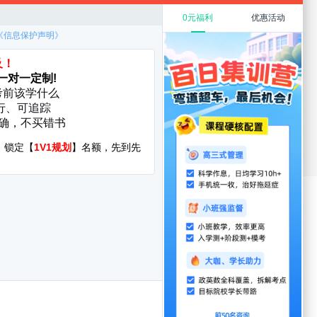
规划
教育硕士
在职考研
考研复试
考研调剂
厦门大学
华中科技大学
启航分校
服务时间：8:30-22:00
400-108-7500
询地址:北京市海淀区万泉河路68号紫金大厦11层
yright©1998-2022 jixun.iqihang.com
CP备16065416号-7
发者名称：爱启航在线考研软件
|
版本号：V4.1.4