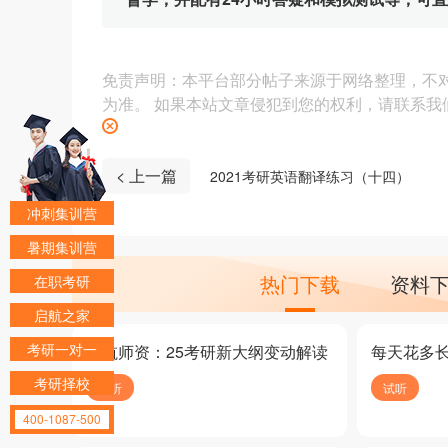
免责声明：本平台部分帖子来源于网络整理，不
为准。 如果本站文章侵犯到您的权利，请联系我们（4
< 上一篇
2021考研英语翻译练习（十四）
冲刺集训营
暑期集训营
热门下载
资料
在职考研
启航之家
考研一对一
启航师资：25考研新大纲变动解读
每天花多
考研择校
试听
试听
400-1087-500