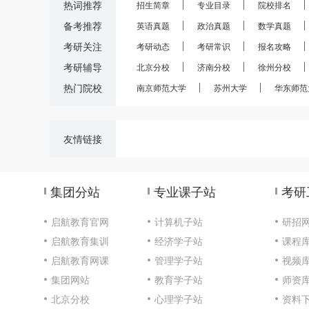
热词推荐
招生简章
专业目录
院校排名
备考推荐
英语真题
政治真题
数学真题
考研关注
考研动态
考研常识
报名攻略
考研辅导
北京分校
济南分校
徐州分校
热门院校
南京师范大学
苏州大学
华东师范
友情链接
集团分站
专业课子站
考研
启航教育官网
计算机子站
研招
启航教育集训
经济学子站
课程
启航教育网课
管理学子站
视频
集团网站
教育学子站
师资
北京分校
心理学子站
资料