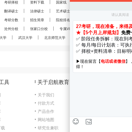
考研择校
资料下载
国家线
分数线
报录比
考研
翻译硕士
法律硕士
艺术硕士
金融硕士
会计硕士
考研分数
招生简章
院校排名
考研真题
经验分享
沧州分校
张家口分校
专属VIP
VIP定制
28考研
大学
武汉大学
北京师范大学
南京大学
南开大学
工具
关于启航教育
网
关于我们
库
付款方式
咨
库
产品合作
Cop
库
网站地图
京I
下载
研究生兼职
开