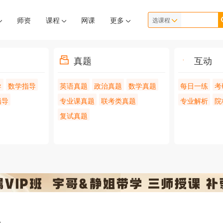
师资
课程
网课
更多
选课程
真题
互动
导
数学指导
英语真题
政治真题
数学真题
每日一练
考
指导
专业课真题
联考类真题
专业解析
院
复试真题