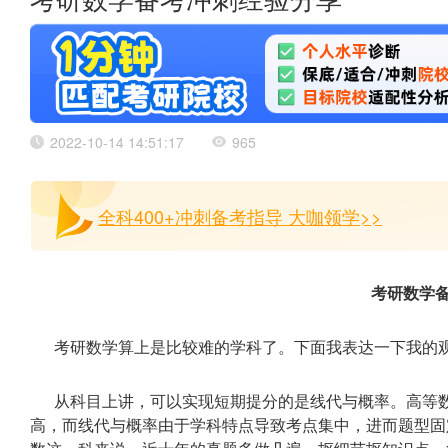
考研数学备考冲刺经验分享
2022-10-14 14:51:17
965
全科400+冲刺备考指导 大咖领学>>
考研数学
考研数学算上是比较难的学科了。下面我表达一下我的
从科目上讲，可以实现短期提分的是线代与概率。高等
高，而线代与概率由于学科特点导致考点集中，进而题型固