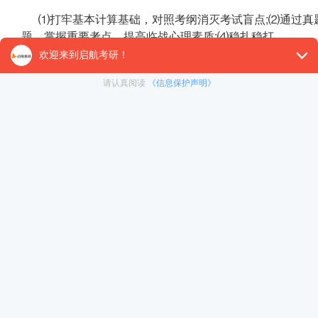
⑴打牢基本计算基础，对照考纲消灭考试盲点;⑵通过真
题，掌握重要考点，提高临战心理素质;⑷稳扎稳打。
考研数学最后冲刺的备考还是要紧抓真题，吃透真题，
通过分类真题讲义有针对训练。
【26考研辅导课程推荐】：
26考研集训课程
,
VIP领学计
对1）
, 这些课程中都会配有内部讲义以及辅导书和资
督学，并配有24小时答疑和模拟测试等，可直接咨询在
免责声明：本平台部分帖子来源于网络整理，不对事件的真
冲刺集训营
为准。 如果本站文章侵犯到您的权利，请联系我们（400-10
暑期集训营
在职考研
< 上一篇
考研冲刺心得分享
启航之家