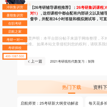
冲刺集训营
【26考研辅导课程推荐】：
26考研集训课程
,
对1）
, 这些课程中都会配有内部讲义以及
暑期集训营
督学，并配有24小时答疑和模拟测试等，可
在职考研
启航之家
免责声明：本平台部分帖子来源于网络整理，不
考研一对一
为准。 如果本站文章侵犯到您的权利，请联系我们（4
考研择校
400-1087-500
< 上一篇
2021考研线性代数复习：矩阵
热门下载
资料
启航师资：25考研新大纲变动解读
每天花多