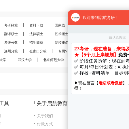
考研择校
资料下载
国家线
分数线
报录比
考研
翻译硕士
法律硕士
艺术硕士
金融硕士
会计硕士
考研分数
招生简章
院校排名
考研真题
经验分享
沧州分校
张家口分校
专属VIP
VIP定制
28考研
大学
武汉大学
北京师范大学
南京大学
南开大学
工具
关于启航教育
网
关于我们
库
付款方式
咨