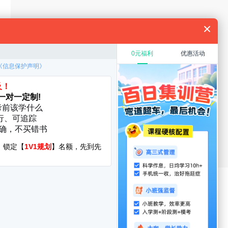
规划
教育硕士
在职考研
考研复试
考研调剂
厦门大学
华中科技大学
启航分校
服务时间：8:30-22:00
400-108-7500
询地址:北京市海淀区万泉河路68号紫金大厦11层