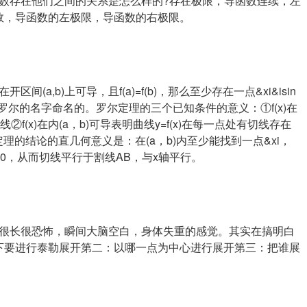
数存在他们之间的关系是怎么样的?存在极限，导函数连续，左
数，导函数的左极限，导函数的右极限。
开区间(a,b)上可导，且f(a)=f(b)，那么至少存在一点&xi&isin
数学家罗尔的名字命名的。罗尔定理的三个已知条件的意义：①f(x)在
f(x)在内(a，b)可导表明曲线y=f(x)在每一点处有切线存在
轴罗尔定理的结论的直几何意义是：在(a，b)内至少能找到一点&xi，
率为0，从而切线平行于割线AB，与x轴平行。
很长很恐怖，瞬间大脑空白，身体失重的感觉。其实在搞明白
下要进行泰勒展开第二：以哪一点为中心进行展开第三：把谁展