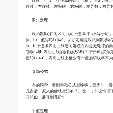
连续，可导，存在原函数，可积，可微，偏导
连续，右连续，左极限，右极限，左导数，右导
罗尔定理
设函数f(x)在闭区间[a,b]上连续(中a不等于b)，在
(a、b)，使得f'(&xi)=0。罗尔定理是以法国
[a，b]上连续表明曲线连同端点在内是无缝隙的曲线②
③f(a)=f(b)表明曲线的割线(线AB)平行于x
使f'(&xi)=0，表明曲线上至少有一点的切线斜
泰勒公式
有的同学，看到泰勒公式就哆嗦，因为乍一看
几点后，原来的症状就没有了。第一：什么情况
开第四：展开到几阶?
中值定理