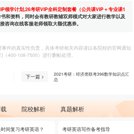
VIP领学计划
,
26考研VIP全科定制套餐（公共课VIP＋专业课1
辅导书和资料，同时会有教研教辅双师模式对大家进行教学以及
直接咨询在线客服老师领取大额优惠券。
对事件的真实性负责，具体考研相关内容请以各院校的官网通知
00-108-7500）进行删帖处理。
2021考研：经济类联考396数学知识点汇
下一篇 >
总
下载
院校解析
真题解析
长时间复习考研英语？
考研英语写作备考指导