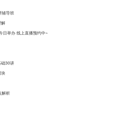
研辅导班
理解
会今日举办 线上直播预约中~
础30讲
模块
点解析