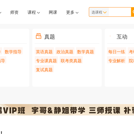
师资
课程
网课
更多
选课程
真题
互动
导
数学指导
英语真题
政治真题
数学真题
每日一练
考
指导
专业课真题
联考类真题
专业解析
院
复试真题