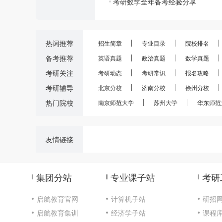
考研数学全年备考经验分享
热词推荐
招生简章
专业目录
院校排名
备考推荐
英语真题
政治真题
数学真题
考研关注
考研动态
考研常识
报名攻略
考研辅导
北京分校
济南分校
徐州分校
热门院校
南京师范大学
苏州大学
华东师范
友情链接
集团分站
专业课子站
考研
启航教育官网
计算机子站
研招
启航教育集训
经济学子站
课程