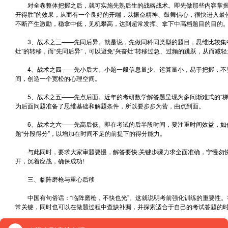
对全卷整体把握之后，就可实施先熟后生的战略战术。即先做那些内容掌握到
开得胜”的效果，从而有一个良好的开端，以振奋精神、鼓舞信心，很快进入最
不断产生激励，稳拿中低，见机攀高，达到超常发挥、拿下中高档题目的目的
3、战术之三——先同后异。就是说，先做同科同类型的题目，思维比较集中
灶”的转移，而“先同后异”，可以避免“兴奋灶”转移过急、过频的跳跃，从而减
4、战术之四——先小后大。小题一般信息量少、运算量小，易于把握，不
间，创造一个宽松的心理空间。
5、战术之五——先点后面。近年的考研数学解答题呈现为多问渐难式的“梯
为后面问题准备了思维基础和解题条件，所以要步步为营，由点到面。
6、战术之六——先高后低。即在考试的后半段时间，要注重时间效益，如估
题“分段得分”，以增加在时间不足的前提下的得分能力。
与此同时，要求大家审题要慢，解答要快;关键步骤力求全面准确，宁慢勿快
开，沉着应战，确保成功!
三、临阵磨枪与重心后移
中国有句俗话：“临阵磨枪，不快也光”。这就说明考前强化训练的重要性。
常关键，同时也可以在做题过程中查缺补漏，并探索适合于自己的考试答题的
做模拟题不要斤斤计较分数的高低，主要是要熟悉考研试题的特点。模拟题