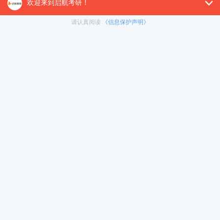
缺补漏是远远不够的。数学复习的最后阶段一定要重心后移，这是因为数学的
和大题也多数是在后面几章出现。
数学一关于高等数学部分的考试重点在定积分、重积分、线面积分、无穷级数
值定理、定积分等后面几章。
复习线性代数最重要是向量的线性相关性、线性方程组、特征值与特征向量
换非常集中，便于命制综合题。
复习概率统计的重点是多维随机变量及其分布以及随机变量的数字特征。
四、进行有针对性的高效复习———综合题的解题策略
所谓综合题就是考查多个知识点，即把前后章节的知识综合起来进行考核的
握与知识点之间的联系，真正理解基本概念的实质，融会贯通各概念之间的内
数学考研试题大部分是复合型的。在复习高等数学时，一定要把极限论、微
数时，一定要以线性方程组为核心，前后融会贯通，灵活运用所学知识来分析
量、线性方程组是线性代数的基本内容，它们不是孤立割裂的，而是相互渗透
确的概率摸型，综合运用极限、连续、导数、积分、广义积分、二重积分以及
冲刺集训营
对于会做的题目当然要力求做对、做全、拿满分，而更多的问题是对不能全
暑期集训营
1、策略之一——缺步解答：对一个疑难问题，确实啃不动时，一个明智的
在职考研
一部分，即能解决到什么程度就解决到什么程度，能演算几步就写几步，每进