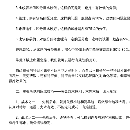
3.比较容易但区分度比较低，这样的问题呢，也是占有较低的分值;
4.较难，倒有较高的区分度。这样的问题一般要占有10%。这类的问题主要
5.难度适中，区分度比较好，这样的试卷是占有75%的分值;
6.比较容易的，对低分的考生呢有一定的区分度，这样的试题一般占有5%
也就是说，从试题的分类来看，那么中等偏上的问题应该是高达80%-85%
掌握了以上出题套路，我们就可以进行有规划的复习。
自己擅长的科目和题型不应再花太多时间。而自己不擅长的一些科目和题型
面积分、无穷级数，还有特征值、特征向量和实对称矩阵的对角化等等。概率
很好效果的。
二、掌握考试的应试技巧——黄金战术原则：六先六后，因人制宜
1、战术之一——先易后难。就是先做小题和简单题，后做综合题和大题。
认真对待每一道题，力求有效，不能走马观花，有难就退。
2、战术之二——先熟后生。通览全卷，可以得到许多有利的积极因素，也
有考生都难，确保情绪稳定。