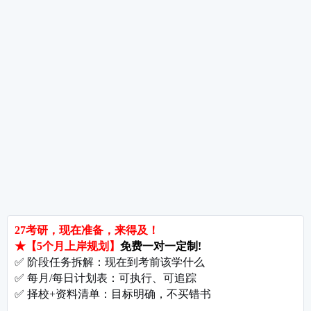
热词推荐
招生简章
专业目录
院校排名
考研择校
备考推荐
英语真题
政治真题
数学真题
翻译硕士
考研关注
考研动态
考研常识
报名攻略
考研分数
考研辅导
北京分校
济南分校
徐州分校
沧州分校
热门院校
南京师范大学
苏州大学
华东师范大学
友情链接
集团分站
专业课子站
考研工具
启航教育官网
计算机子站
研招网
启航教育集训
经济学子站
课程库
启航教育网课
管理学子站
视频库