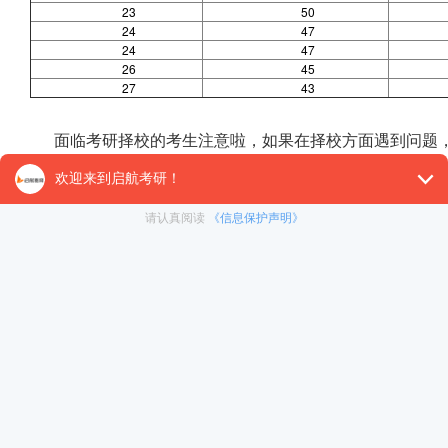
23
50
24
47
24
47
26
45
27
43
面临考研择校的考生注意啦，如果在择校方面遇到问题
助力大家选择到适合自己的院校、专业。
点击查看：
2022中国最好学科排名公布（96个一级学科）
各研招院校对同等学力考生有哪些要求？
23考研：南昌航空大学22计算机软件考研信息