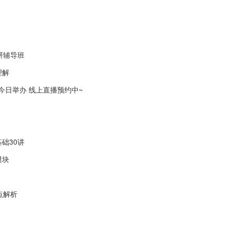
研辅导班
理解
会今日举办 线上直播预约中~
础30讲
模块
点解析