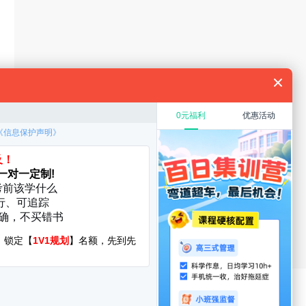
规划
教育硕士
在职考研
考研复试
考研调剂
厦门大学
华中科技大学
启航分校
服务时间：8:30-22:00