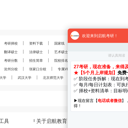
考研择校
资料下载
国家线
分数线
报录比
考研
翻译硕士
法律硕士
艺术硕士
金融硕士
会计硕士
考研分数
招生简章
院校排名
考研真题
经验分享
沧州分校
张家口分校
专属VIP
VIP定制
28考研
大学
武汉大学
北京师范大学
南京大学
南开大学
工具
关于启航教育