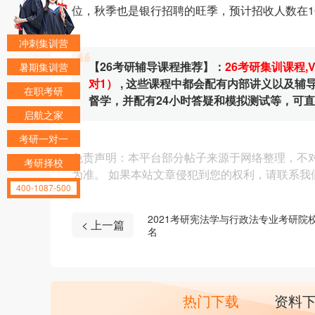
位，秋季也是银行招聘的旺季，预计招收人数在1
冲刺集训营
【26考研辅导课程推荐】：
26考研集训课程
,
暑期集训营
对1）
, 这些课程中都会配有内部讲义以及
在职考研
督学，并配有24小时答疑和模拟测试等，可
启航之家
考研一对一
免责声明：本平台部分帖子来源于网络整理，不
考研择校
为准。 如果本站文章侵犯到您的权利，请联系我们（4
400-1087-500
2021考研宪法学与行政法专业考研院
< 上一篇
名
热门下载
资料