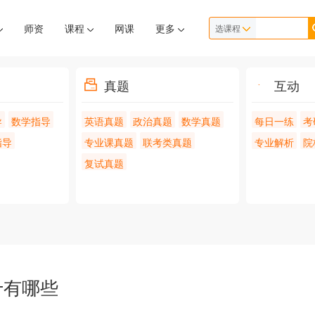
师资
课程
网课
更多
选课程
真题
互动
导
数学指导
英语真题
政治真题
数学真题
每日一练
考
指导
专业课真题
联考类真题
专业解析
院
复试真题
十有哪些