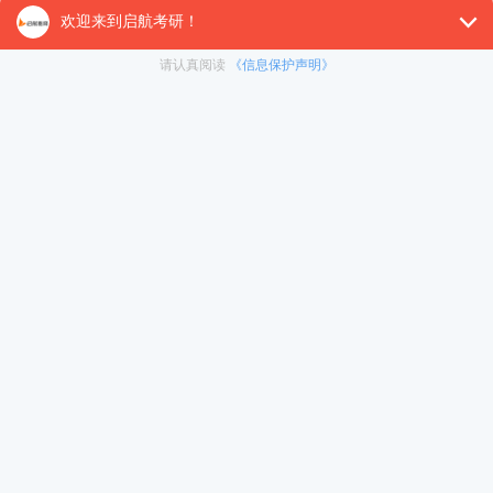
试等，可直接咨询在线客服老师领取大额优惠券。
上一篇：
甲驾车正常行驶，乙酒后驾车闯红灯，两车相撞，致甲的车撞伤正在执勤的交警丙。丙的损
下一篇：
甲将房屋出租给乙，租期5年。半年后，甲通知乙欲出售该房屋，20天内乙未表态，甲遂将该
免责声明：本平台部分帖子来源于网络整理，不对事件的真实性负
责，具体考研相关内容请以各院校的官网通知为准。 如果本站文章
侵犯到您的权利，请联系我们（400-108-7500）进行删帖处理。
关注（启航教育在线考研）公众号，及时掌握考研信息！
加入启航考研交流群，领取公共课干货资料及购课福利！