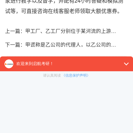
家进行教学以及督学，并配有24小时答疑和模拟测
试等，可直接咨询在线客服老师领取大额优惠券。
上一篇：
甲工厂、乙工厂分别位于某河流的上游和中游。两工厂单独排放的废水均不会造成损害，但
下一篇：
甲谎称是乙公司的代理人，以乙公司的名义与丙公司签订合同。甲侵犯了乙公司的。
免责声明：本平台部分帖子来源于网络整理，不对事件的真实性负
责，具体考研相关内容请以各院校的官网通知为准。 如果本站文章
侵犯到您的权利，请联系我们（400-108-7500）进行删帖处理。