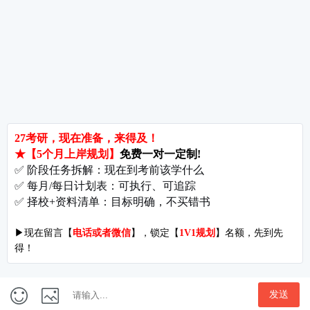
MBA到底在培养哪种人?
考研常识
人力资源方向的MBA，课程表里藏着哪几类知识
考研常识
全日制与非全日制MBA对比
考研常识
MBA备考时间表：长短不只看日历，更看你的起点和节
考研常识
奏
谁在报考MBA?四类人群，同一条赛道，不同的破局点
考研常识
读MBA在职研，除了文凭，你还能拿到什么
考研常识
付款方式
|
关于我们
开发者名称：爱启航在线考研软件
|
版本号：V4.1.4
地址：北京市海淀区万泉河路68号紫金大厦11层
Copyright©1998-2027
京ICP备16065416号-7
隐私协议
|
用户权限