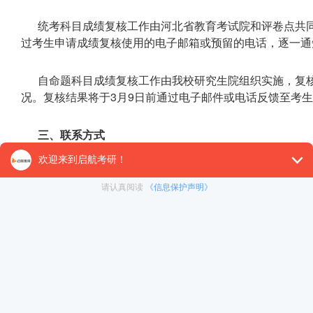
统考科目成绩复核工作由河北省教育考试院和评卷点共
过考生申请成绩复核使用的电子邮箱或预留的电话，逐一通
自命题科目成绩复核工作由我校研究生院组织实施，复
况。复核结果将于3月9日前通过电子邮件或电话反馈至考
三、联系方式
我校成绩复核期间联系电话：0311-68017556 1803182
四、温馨提醒
2026年我校硕士研究生招生计划全部为全日制学习方式
个阶段，其中初试由国家统一组织，复试由招生单位按照教育
待国家线公布后方可确定，请有调剂意向的考生随时关注我
询电话：0311-68017556。