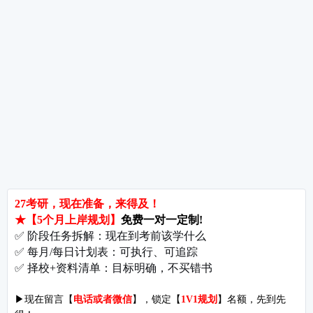
热词推荐
招生简章
专业目录
院校排名
考研择校
备考推荐
英语真题
政治真题
数学真题
翻译硕士
考研关注
考研动态
考研常识
报名攻略
考研分数
考研辅导
北京分校
济南分校
徐州分校
沧州分校
热门院校
南京师范大学
苏州大学
华东师范大学
友情链接
集团分站
专业课子站
考研工具
启航教育官网
计算机子站
研招网
启航教育集训
经济学子站
课程库
启航教育网课
管理学子站
视频库
集团网站
教育学子站
师资库