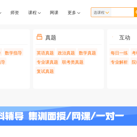
师资
课程
网课
更多
选课程
真题
互动
导
数学指导
英语真题
政治真题
数学真题
每日一练
考
指导
专业课真题
联考类真题
专业解析
院
复试真题