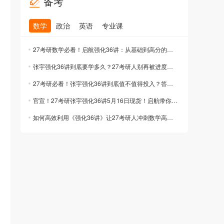
备考
数学
政治
英语
专业课
27考研数学必看！启航强化36讲：从基础到高分的通关密码
张宇强化36讲到底要学多久？27考研人别再被进度绑架了！
27考研必看！张宇强化36讲到底值不值得投入？答案在这里
官宣！27考研张宇强化36讲5月16日现货！启航带你解锁数学高分密码
如何高效利用《强化36讲》让27考研人冲刺数学高分？