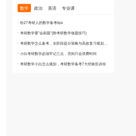
数学
政治
英语
专业课
给27考研人的数学备考tips
考研数学要"会刷题"(附考研数学做题技巧)
考研数学怎么备考，全阶段提分策略与高效复习规划指南
小白考研数学必须牢记三点，否则只会浪费时间
考研数学小白怎么规划，考研数学备考7大经验告诉你