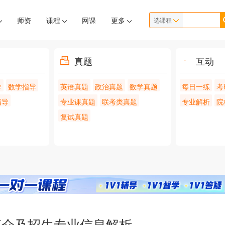
师资
课程
网课
更多
选课程
真题
互动
导
数学指导
英语真题
政治真题
数学真题
每日一练
考
指导
专业课真题
联考类真题
专业解析
院
复试真题