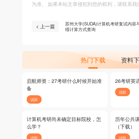
为准。 如果本站文章侵犯到您的权利，请联系我们（4
苏州大学(SUDA)计算机考研复试内容
< 上一篇
绩计算方式查询
热门下载
资料
启航师资：27考研什么时候开始准
26考研英
备
试听
试听
计算机考研尚未确定目标院校，怎
历年公共
么学？
（下载）
试听
试听