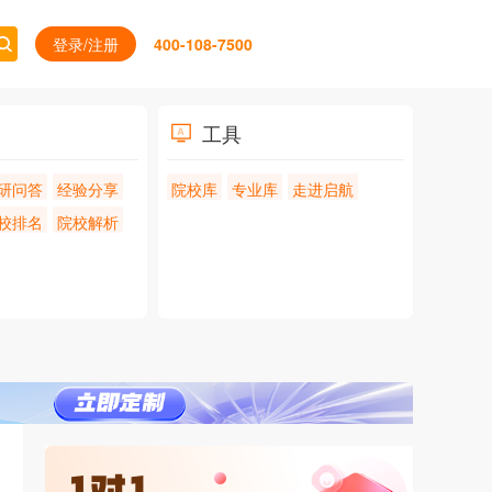
登录/注册
400-108-7500
工具
研问答
经验分享
院校库
专业库
走进启航
校排名
院校解析