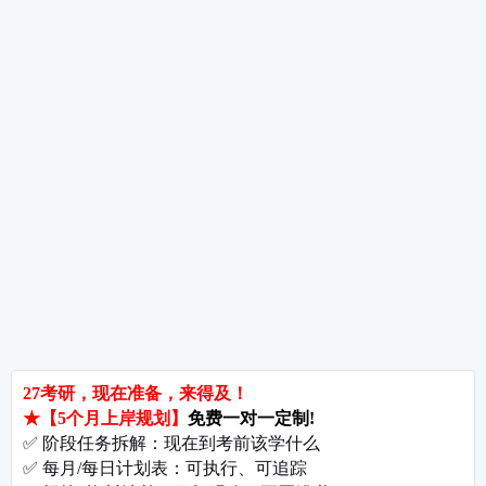
考研数学题型分布是怎样的呢，解析考研数备
热词推荐
招生简章
专业目录
院校排名
考研择校
备考推荐
英语真题
政治真题
数学真题
翻译硕士
考研关注
考研动态
考研常识
报名攻略
考研分数
考研辅导
北京分校
济南分校
徐州分校
沧州分校
热门院校
南京师范大学
苏州大学
华东师范大学
友情链接
集团分站
专业课子站
考研工具
启航教育官网
计算机子站
研招网
启航教育集训
经济学子站
课程库