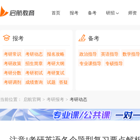
首页
报考
备考
研招
师资
报考
备考
考研常识
考研动态
报名攻略
政治指导
英语指导
数学指导
考研政策
招生简章
考研大纲
专业课指导
专硕指导
考研分数
考研初试
考研复试
考研调剂
成绩查询
试题
答疑
当前位置：
启航官网
>
考研报考
>
考研动态