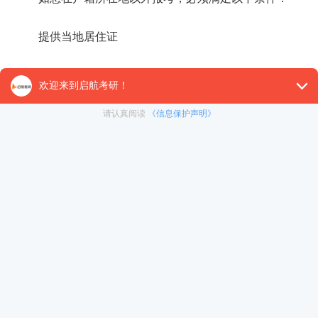
提供当地居住证
提供当地近期的社保信息
如何查找网报公告?
提醒同学们，各地区在近日也将陆续公布2021年硕士
页的【网报公告】栏目可以查看，还可以在各省市的教育考
【26考研辅导课程推荐】：
26考研集训课程
,
VIP领学计
对1）
, 这些课程中都会配有内部讲义以及辅导书和资
督学，并配有24小时答疑和模拟测试等，可直接咨询在
冲刺集训营
暑期集训营
免责声明：本平台部分帖子来源于网络整理，不对事件的真