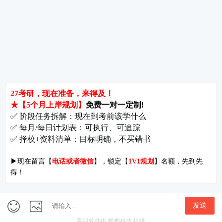
考研辅导
北京分校
济南分校
徐州分校
沧州分校
热门院校
南京师范大学
苏州大学
华东师范大学
友情链接
集团分站
专业课子站
考研工具
启航教育官网
计算机子站
研招网
启航教育集训
经济学子站
课程库
启航教育网课
管理学子站
视频库
集团网站
教育学子站
师资库
北京分校
心理学子站
资料下载
沈阳分校
会计专硕子站
图书库
启航之家
法律硕士子站