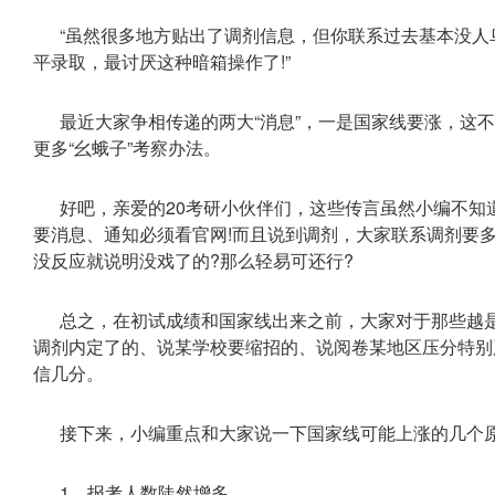
“虽然很多地方贴出了调剂信息，但你联系过去基本没
平录取，最讨厌这种暗箱操作了!”
最近大家争相传递的两大“消息”，一是国家线要涨，这
更多“幺蛾子”考察办法。
好吧，亲爱的20考研小伙伴们，这些传言虽然小编不知
要消息、通知必须看官网!而且说到调剂，大家联系调剂要
没反应就说明没戏了的?那么轻易可还行?
总之，在初试成绩和国家线出来之前，大家对于那些越
调剂内定了的、说某学校要缩招的、说阅卷某地区压分特别
信几分。
接下来，小编重点和大家说一下国家线可能上涨的几个
1、报考人数陡然增多