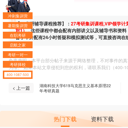
冲刺集训营
【27考研辅导课程推荐】：
27考研集训课程
,
VIP领学计
暑期集训营
对1）
, 这些课程中都会配有内部讲义以及辅导书和资
在职考研
督学，并配有24小时答疑和模拟测试等，可直接咨询在
启航之家
考研一对一
免责声明：本平台部分帖子来源于网络整理，不对事件的真
考研择校
为准。 如果本站文章侵犯到您的权利，请联系我们（400-10
400-1087-500
湖南科技大学619马克思主义基本原理22
< 上一篇
年考研真题
热门下载
资料下载