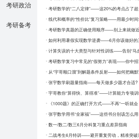
考研政治
考研数学的“二八定律”——这20%的考点占了
线代和概率的“性价比”复习策略——用最少时
考研备考
考研数学真题的正确使用顺序——别上来就做
如何利用暑假实现数学逆袭——6月你该做好的
计算失误的十大类型与针对性训练——告别“马虎
考研数学复习中常见的“假努力”表现——你中招
从“宇哥顺口溜”到解题条件反射——如何把幽默
张宇数学刷题量指南——每天做多少题才合适?
宇哥教你“算得快、算得准”——计算能力专项训
《1000题》的正确打开方式——不再“一听就会
张宇数学用书“全家福”——这些书分别该怎么用
数一/数二/数三6月分科复习重点差异指南
二战考生6月特训——避开重复劳动，精准突破