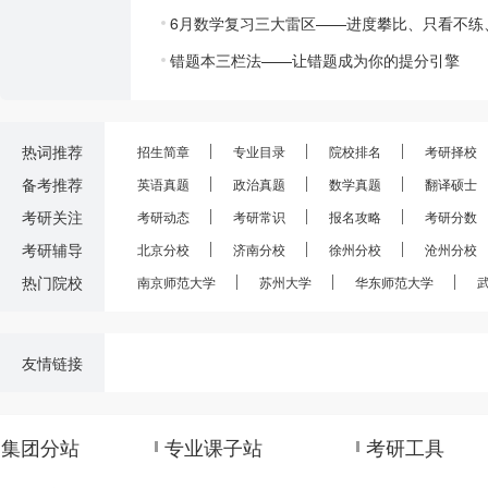
6月数学复习三大雷区——进度攀比、只看不练
错题本三栏法——让错题成为你的提分引擎
热词推荐
招生简章
专业目录
院校排名
考研择校
备考推荐
英语真题
政治真题
数学真题
翻译硕士
考研关注
考研动态
考研常识
报名攻略
考研分数
考研辅导
北京分校
济南分校
徐州分校
沧州分校
热门院校
南京师范大学
苏州大学
华东师范大学
友情链接
集团分站
专业课子站
考研工具