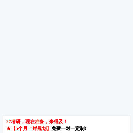
数学专业考研方向都有哪些呢，解析考研数学
考研数学题型分布是怎样的呢，解析考研数备
热词推荐
招生简章
专业目录
院校排名
考研择校
备考推荐
英语真题
政治真题
数学真题
翻译硕士
考研关注
考研动态
考研常识
报名攻略
考研分数
考研辅导
北京分校
济南分校
徐州分校
沧州分校
热门院校
南京师范大学
苏州大学
华东师范大学
友情链接
集团分站
专业课子站
考研工具