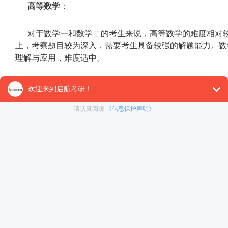
高等数学
：
对于数学一和数学二的考生来说，高等数学的难度相对
上，考察题目较为深入，需要考生具备较强的解题能力。数
理解与应用，难度适中。
线性代数
：
数学一和数学二的线性代数考察范围较广，题目较为复
单，通常只考察基础内容，如矩阵运算、特征值与特征向量
概率论与数理统计
：
数学一的概率论与数理统计较为深入，涉及较多的理论
念和一些简单的计算。数学三则侧重于实际问题的应用，难
三、如何合理规划数学复习时间