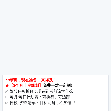
热词推荐
招生简章
专业目录
院校排名
考研择校
备考推荐
英语真题
政治真题
数学真题
翻译硕士
考研关注
考研动态
考研常识
报名攻略
考研分数
考研辅导
北京分校
济南分校
徐州分校
沧州分校
热门院校
南京师范大学
苏州大学
华东师范大学
友情链接
集团分站
专业课子站
考研工具
启航教育官网
计算机子站
研招网
启航教育集训
经济学子站
课程库
启航教育网课
管理学子站
视频库