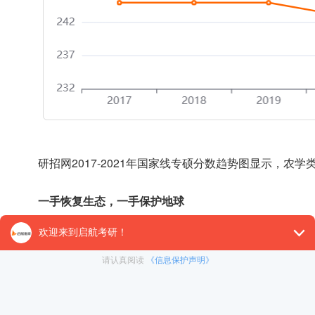
研招网2017-2021年国家线专硕分数趋势图显示，农
一手恢复生态，一手保护地球
风景园林学的核心是“城市环境的绿色生物系统工程”和“园林艺术”
父，F. L.Olmsted (奥尔姆斯特德)在1858年提出
了补充，在原来“城市环境的绿色生物系统工程”和“园林艺术
风景园林学科的发展前景已经成为全人类的共识，气候