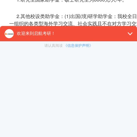
2.其他校设类助学金：(1)出国(境)研学助学金：我
一组织的各类型海外学习交流、社会实践且不在对方学习交
资助必要支出。(2)少数民族学生助学金：我校全日制家庭
校少数民族学生的5%，每人资助2000元/学年。(3)特
中遇到的突发、临时、特殊、重大的经济困难，每学年至多可申
元。(4)助教、助管、助研岗位津贴：学校、培养单位和导师为
工作的研究生，可以获得相应的岗位津贴。
(三)创新计划。优先获得研究生教育创新计划项目资助，
研究。各培养单位或导师可资助推免生参与课题研究。
(四)硕博连读。在研二提前完成硕士阶段课程和相关培
的本专业硕博连读。
(五)出国研修专项资助。被我校录取的推免生，优先推
学校当年预算及报名情况确定具体资助情况。