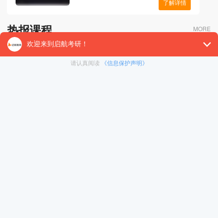
了解详情
热报课程
MORE
考研资讯
MORE
考研报考
考研备考
考研服务
在常用螺纹类型中，主要用于传动的是。
2026.08.09
Ford takes the reader through the evolut
2026.08.09
男性,36岁,经检查确诊为艾滋病,患者十分沮丧地问:“大夫,艾滋
病是不治之症吗?
2026.08.09