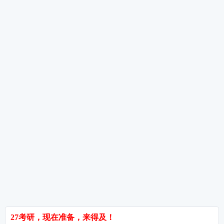
二战考生6月特训——避开重复劳动，精准突破
6月数学复习三大雷区——进度攀比、只看不练
错题本三栏法——让错题成为你的提分引擎
热词推荐
招生简章
专业目录
院校排名
考研择校
备考推荐
英语真题
政治真题
数学真题
翻译硕士
考研关注
考研动态
考研常识
报名攻略
考研分数
考研辅导
北京分校
济南分校
徐州分校
沧州分校
热门院校
南京师范大学
苏州大学
华东师范大学
友情链接
集团分站
专业课子站
考研工具