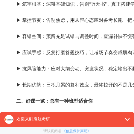
▶ 筑牢根基：深耕基础知识，告别“听天书”，真正搭建
▶ 掌控节奏：告别焦虑，用从容心态应对备考长跑，把
▶ 容错空间：预留充足试错与调整时间，查漏补缺不慌张
▶ 应试手感：反复打磨答题技巧，让考场节奏变成肌肉记
▶ 抗风险能力：应对大纲变动、突发状况，稳定输出不翻
▶ 长期优势：日积月累的复利效应，最终拉开的不是几
二、好课一览：总有一种班型适合你
无论你是跨考小白、二战选手，还是追求名校的尖子生
▶ 2028考研全科VIP班(政+英+数+专业课)——一站