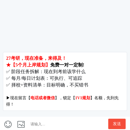
考研辅导
北京分校
济南分校
徐州分校
沧州分校
热门院校
南京师范大学
苏州大学
华东师范大学
友情链接
集团分站
专业课子站
考研工具
启航教育官网
计算机子站
研招网
启航教育集训
经济学子站
课程库
启航教育网课
管理学子站
视频库
集团网站
教育学子站
师资库
北京分校
心理学子站
资料下载
沈阳分校
会计专硕子站
图书库
启航之家
法律硕士子站