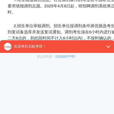
要求填报调剂志愿。2025年4月8日起，研招网调剂系统将
时。
2.招生单位审核调剂。招生单位按调剂条件择优挑选考
到复试备选库并发送复试通知。调剂考生须在6小时内进行确
二天8点的，则此段时间不计入6小时以内)，不按时确认的
3.考生接受复试通知。考生须在规定时间内接受复试通
4.考生复试。分为现场复试和网络远程复试两种形式，
学院调剂考生复试录取工作实施细则进行公布。
5.待录取操作。学校将根据各培养单位报送的待录取名
录取的调剂考生发送待录取通知。如考生已经接受了其他招
三、调剂时间