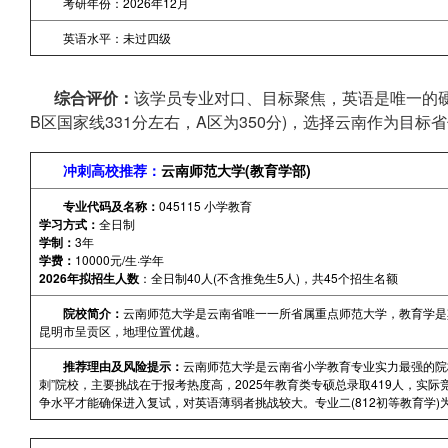
考研年份：2026年12月
英语水平：未过四级
综合评价：
该学员专业对口、目标聚焦，英语是唯一的硬伤
B区国家线331分左右，A区为350分)，选择云南作为目
冲刺高校推荐：
云南师范大学(教育学部)
专业代码及名称：
045115 小学教育
学习方式：
全日制
学制：
3年
学费：
10000元/生·学年
2026年拟招生人数
：全日制40人(不含推免生5人)，共45个招生名额
院校简介：
云南师范大学是云南省唯一一所省属重点师范大学，教育学是
昆明市呈贡区，地理位置优越。
推荐理由及风险提示：
云南师范大学是云南省小学教育专业实力最强的院校
刺”院校，主要挑战在于报考热度高，2025年教育类专硕总录取419人，实
争水平才能确保进入复试，对英语薄弱者挑战较大。专业二(812初等教育学