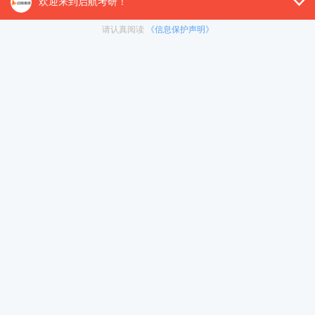
院校简介：
昆明学院位于省会昆明，2025年首次招收小学教育硕士研
推荐理由及风险提示：
作为2025年才开始招收小学教育硕士的新设硕士
三校中最低的。进入复试即执行B区国家线标准，对英语要求较低。需注意的是
所学校有所不同;且招生规模较小(11人)，容错空间有限。
备考建议或学习规划
▶ 英语是生命线，必须高度重视。 从现在起每天投入至
量。
▶ 确定目标院校后，立即针对性搜集该校专业二的历年
学的真题，这是拉开差距的关键。
▶ 积极关注目标院校的研究生院官网，留意招生简章发
冲刺集训营
暑期集训营
▶ 考虑利用暑假参加考研辅导班或集训营，特别是英语
在职考研