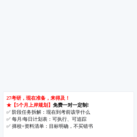
热词推荐
招生简章
专业目录
院校排名
考研择校
备考推荐
英语真题
政治真题
数学真题
翻译硕士
考研关注
考研动态
考研常识
报名攻略
考研分数
考研辅导
北京分校
济南分校
徐州分校
沧州分校
热门院校
南京师范大学
苏州大学
华东师范大学
友情链接
集团分站
专业课子站
考研工具
启航教育官网
计算机子站
研招网
启航教育集训
经济学子站
课程库
启航教育网课
管理学子站
视频库