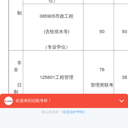
位）
制
085905市政工程
(含给排水等)
50
50
（专业学位）
非
全
76
125601工程管理
38
日
管理类联考
制
“单独考试”、“强军计划”、“少数民族高层次骨干人才计
一划定复试基本分数线，复试名单见学校公告，按我院复试