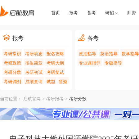
首页
报考
备考
研招
师资
报考
备考
考研常识
考研动态
报名攻略
政治指导
英语指导
数学指导
考研政策
招生简章
考研大纲
专业课指导
专硕指导
考研分数
考研初试
考研复试
考研调剂
成绩查询
试题
答疑
当前位置：
启航官网
>
考研报考
>
考研分数