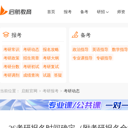
首页
报考
备考
研招
师资
报考
备考
考研常识
考研动态
报名攻略
政治指导
英语指导
数学指导
考研政策
招生简章
考研大纲
专业课指导
专硕指导
考研分数
考研初试
考研复试
考研调剂
成绩查询
试题
答疑
当前位置：
启航官网
>
考研报考
>
考研动态