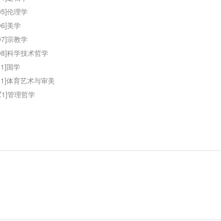
105]伦理学
06]美学
107]宗教学
108]科学技术哲学
J1]国学
1J1]体育艺术与审美
1Z1]管理哲学