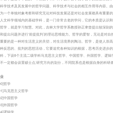
科学技术及其发展中的哲学问题、科学技术与社会的相互作用等内容。由
为一个单独对象考察和研究无论对科技发展还是对社会发展都具有重要的
人文科学领域内的基础学科，是一门非常古老的学问，它的本质是认识和
哲学，就是学习智慧。对此，吉林大学哲学系教授孙正聿曾提出较深刻的
和提出问题并进行‘前提批判’的理论思维能力。哲学的爱智，无论是对
重要的是一种对生活意义的关切，对生活境界的陶冶。哲学，是使人崇高
种反思的、批判的思想活动，它要追究各种知识的根据，思考历史进步的
科，下设8个主流二级学科马克思主义哲学、中国哲学、外国哲学、逻辑
不一定都会设置硕士点;研究方向的划分，不同院系也是根据自身的科研
业
00]哲学
101]马克思主义哲学
102]中国哲学
103]外国哲学
104]逻辑学