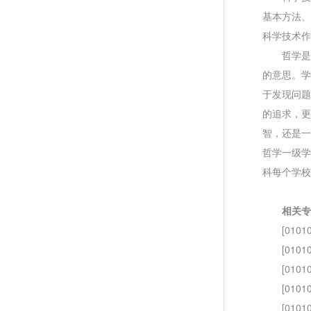
基本方法、
科学技术作
哲学是
的意思。学
于发现问题
的追求，更
智，还是一
哲学一级学
科每个学校
相关专
[0101
[010
[010
[010
[010