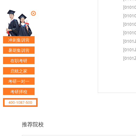
[010
[0101
[010
[010
冲刺集训营
[0101
[010
暑期集训营
[010
在职考研
启航之家
考研一对一
考研择校
400-1087-500
推荐院校