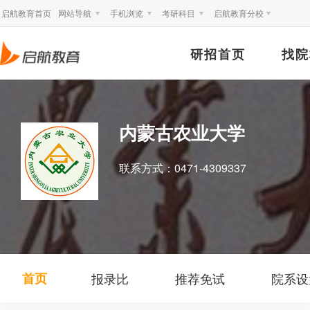
启航教育首页
网站导航
手机浏览
考研科目
启航教育分校
研招首页
找院
内蒙古农业大学
联系方式：
0471-4309337
成绩查询
首页
报录比
推荐免试
院系设