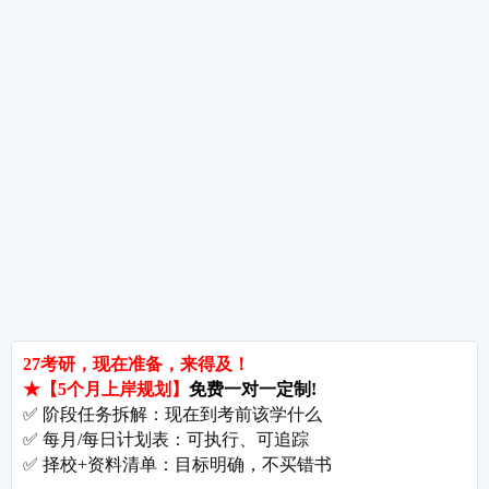
威海授课地点：于老师 0631-5687075
【27考研辅导课程推荐】：
27考研集训课程
,
VIP领学计划
,
27考研VIP全科定制套
料，同时会有教研教辅双师模式对大家进行教学以及督学，并配有24小时答疑和
E
涵盖
31
省，
862
所院
为考研学子提供
院校咨询
使用声明：
1.本查询系统的信息主要来源于各研招单位招生网及对外公开的数据、国家官网
2.本平台历年高校数据仅供考生参考，如各招生数据与院校公布数据不一致，请