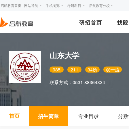
启航教育首页
网站导航
手机浏览
考研科目
启航教育分校
研招首页
找院
山东大学
985
211
34所
双一流
联系方式：
0531-88364334
首页
专业目录
分数
招生简章