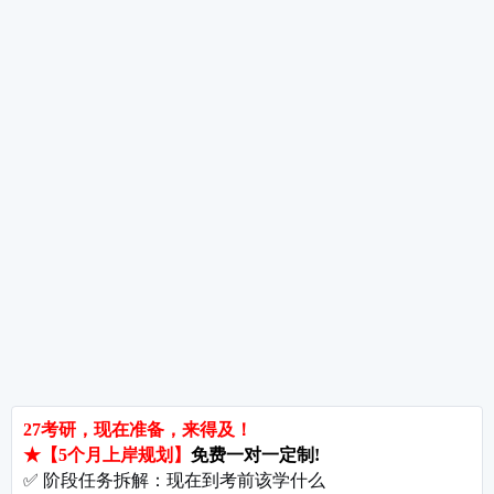
数学专业考研方向都有哪些呢，解析考研数学
考研数学题型分布是怎样的呢，解析考研数备
热词推荐
招生简章
专业目录
院校排名
考研择校
备考推荐
英语真题
政治真题
数学真题
翻译硕士
考研关注
考研动态
考研常识
报名攻略
考研分数
考研辅导
北京分校
济南分校
徐州分校
沧州分校
热门院校
南京师范大学
苏州大学
华东师范大学
友情链接
集团分站
专业课子站
考研工具
启航教育官网
计算机子站
研招网