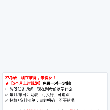
热词推荐
招生简章
专业目录
院校排名
考研择校
备考推荐
英语真题
政治真题
数学真题
翻译硕士
考研关注
考研动态
考研常识
报名攻略
考研分数
考研辅导
北京分校
济南分校
徐州分校
沧州分校
热门院校
南京师范大学
苏州大学
华东师范大学
友情链接
集团分站
专业课子站
考研工具
启航教育官网
计算机子站
研招网
启航教育集训
经济学子站
课程库
启航教育网课
管理学子站
视频库