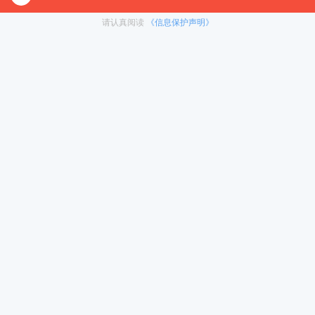
对1）
, 这些课程中都会配有内部讲义以及辅导书和资
督学，并配有24小时答疑和模拟测试等，可直接咨询在
免责声明：本平台部分帖子来源于网络整理，不对事件的真
为准。 如果本站文章侵犯到您的权利，请联系我们（400-10
< 上一篇
南京审计大学811经济学2024考研真题
冲刺集训营
暑期集训营
在职考研
热门下载
资料下载
启航之家
考研一对一
启航师资：27考研什么时候开始准
26考研英语长线备考
考研择校
备
试听
400-1087-500