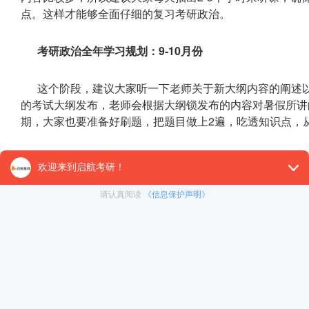
点。这样才能够全面仔细的复习考研政治。
考研政治全年学习规划：9-10月份
这个阶段，建议大家听一下老师关于新大纲内容的阐述
的考试大纲发布，老师会根据大纲锁发布的内容对暑假所讲
期，大家也要准备好刷题，把题目做上2遍，吃透知识点，
考研政治全年学习规划：11月份
11月份，考研冲刺课程就要开始听了，目前
启航教育
2
下。其中《掌中宝》中的重要知识点要求大家背诵，冲刺课
这个阶段，每天要保证对一定的知识点进行背诵，千万不要
考研政治全年学习规划：12月份
进入12月份，押题、模拟都要搞起来了，这些模拟题对