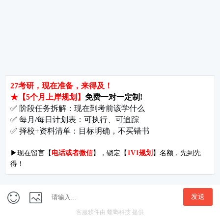
考研辅导
北京分校
济南分校
徐州分校
沧州分校
热门院校
南京师范大学
苏州大学
华东师范大学
友情链接
集团分站
专业课子站
考研工具
启航教育官网
计算机子站
研招网
启航教育集训
经济学子站
课程库
启航教育网课
管理学子站
视频库
集团网站
教育学子站
师资库
北京分校
心理学子站
资料下载
沈阳分校
会计专硕子站
图书库
启航之家
法律硕士子站