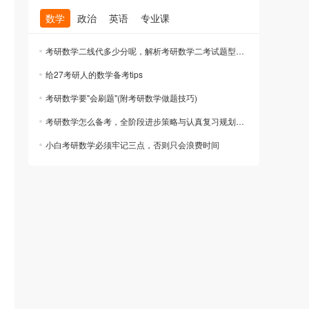
数学
政治
英语
专业课
考研数学二线代多少分呢，解析考研数学二考试题型及分值结构
给27考研人的数学备考tips
考研数学要"会刷题"(附考研数学做题技巧)
考研数学怎么备考，全阶段进步策略与认真复习规划指南
小白考研数学必须牢记三点，否则只会浪费时间