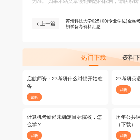
为准。 如果本站文章侵犯到您的权利，请联系我们（4
苏州科技大学025100(专业学位)金融
< 上一篇
初试备考资料汇总
热门下载
资料
启航师资：27考研什么时候开始准
27考研英
备
试听
试听
计算机考研尚未确定目标院校，怎
历年公共
么学？
（下载）
试听
试听