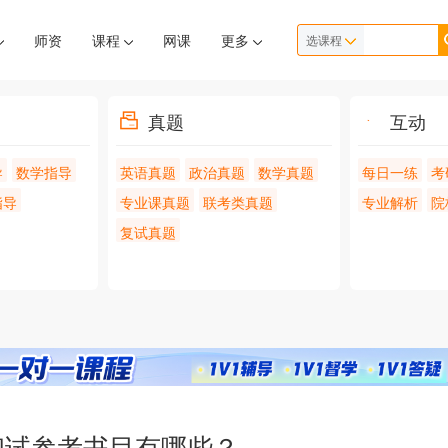
师资
课程
网课
更多
选课程
真题
互动
导
数学指导
英语真题
政治真题
数学真题
每日一练
考
指导
专业课真题
联考类真题
专业解析
院
复试真题