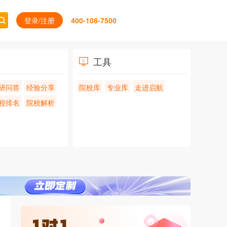
登录/注册
400-108-7500
工具
研问答
经验分享
院校库
专业库
走进启航
校排名
院校解析