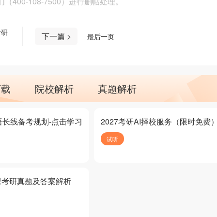
00-108-7500）进行删帖处理。
考研
下一篇 >
最后一页
下载
院校解析
真题解析
语长线备考规划-点击学习
2027考研AI择校服务（限时免费
试听
课考研真题及答案解析