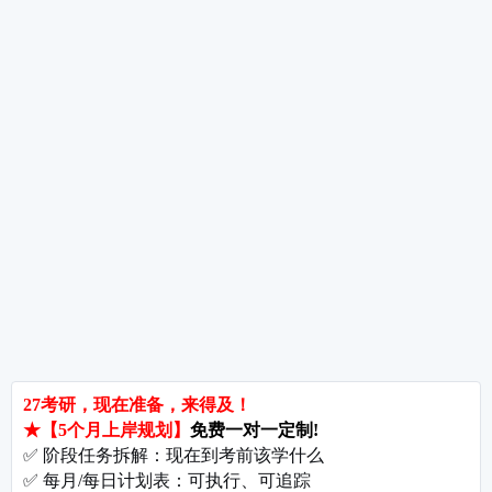
强化阶段过渡指南——从“听懂课”到“独立做题”
热词推荐
招生简章
专业目录
院校排名
考研择校
备考推荐
英语真题
政治真题
数学真题
翻译硕士
考研关注
考研动态
考研常识
报名攻略
考研分数
考研辅导
北京分校
济南分校
徐州分校
沧州分校
热门院校
南京师范大学
苏州大学
华东师范大学
友情链接
集团分站
专业课子站
考研工具
启航教育官网
计算机子站
研招网
启航教育集训
经济学子站
课程库