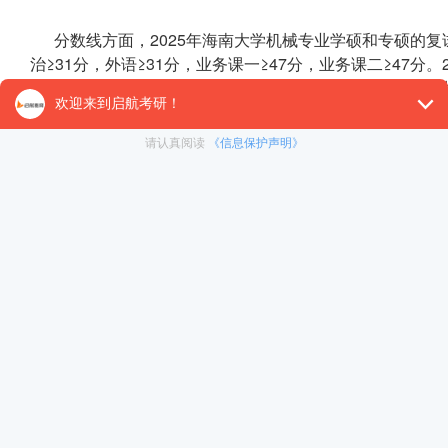
分数线方面，2025年海南大学机械专业学硕和专硕的复试
治≥31分，外语≥31分，业务课一≥47分，业务课二≥47分
志愿上线17人，全部录取，复录比为1:1，政策对一志愿考
⚠️ 重要提醒：虽然复试线较低，但实际录取的平均分并
以上，专硕最高分甚至达到了411分。海南大学机械考研已经
试线曾被误传为328分，足以说明竞争的激烈程度。2026年
幅约72.7%)，专硕计划招生22人(较2025年增加5人)
一句话总结：B区分数线的门槛确实友好，但高分考生扎
04 机械专业课考什么?855机械原理
海南大学机械相关专业的专业课均为855机械原理(控制
题型包括选择题、填空题和计算题三种。
考察内容涵盖以下章节：