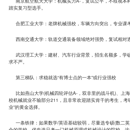
南京航空航天大学：机械实力A-，复试公平，不歧视本
踏实复习型选手。
合肥工业大学：老牌机械强校，车辆方向突出，专业课
西南交通大学：轨道交通装备领域绝对强势，复试相对
武汉理工大学：建材、汽车行业背景，招生名额多，学硕
求不严。
第三梯队：求稳就选“有博士点的一本”或行业强校
比如燕山大学(机械四轮评估A-，双非里的战斗机)、
校机械就业不输部分211，且非常欢迎踏实肯干的考生，考
业”的黄金选择。
一条铁律：如果数学/英语基础较弱，尽量选专硕(数二英
合的学校，优先选只考一门机械原理或机械设计的院校。这