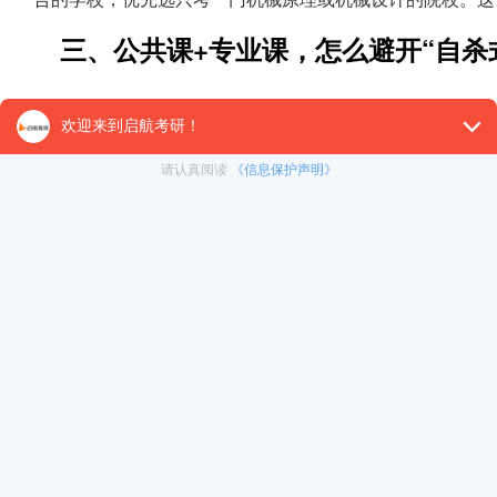
三、公共课+专业课，怎么避开“自杀
数学：二三本机械考研人的最大命门
我问过无数上岸学长学姐，最一致的血泪教训是：前期
阶段开始，每看一章课，必须做完对应习题，错题三刷是底
分和中档题吃透，100-110分足够支撑你上大多数211了。
英语：过线不难，但别让它拖后腿
机械单科线一般是37-45分，看似很低，可每年都有总
持续到考前一天)+阅读(真题逐句精翻，不用做模拟题)。作
专业课：最容易拿分，也最容易翻车
哪怕你是二三本，只要收集到目标院校的历年真题、本科