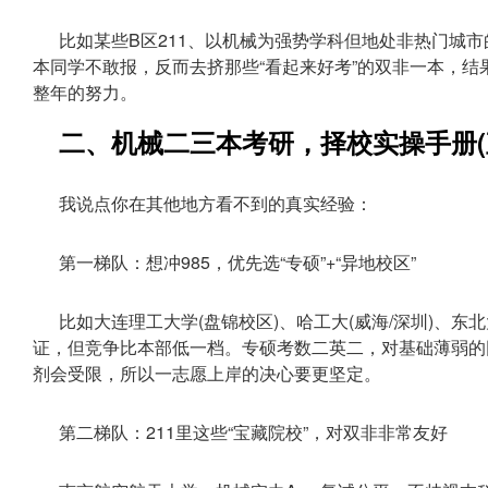
比如某些B区211、以机械为强势学科但地处非热门城
本同学不敢报，反而去挤那些“看起来好考”的双非一本，结
整年的努力。
二、机械二三本考研，择校实操手册(
我说点你在其他地方看不到的真实经验：
第一梯队：想冲985，优先选“专硕”+“异地校区”
比如大连理工大学(盘锦校区)、哈工大(威海/深圳)、东
证，但竞争比本部低一档。专硕考数二英二，对基础薄弱的
剂会受限，所以一志愿上岸的决心要更坚定。
第二梯队：211里这些“宝藏院校”，对双非非常友好