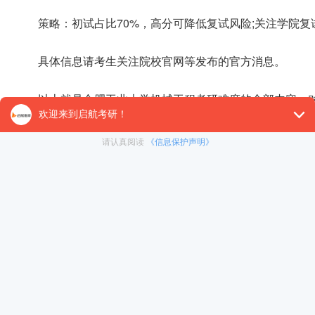
‌策略‌：初试占比70%，高分可降低复试风险;关注学院复试
具体信息请考生关注院校官网等发布的官方消息。
以上就是合肥工业大学机械工程考研难度的全部内容，
复习过程更加有条理。大家可以继续关注
启航教育
的各个栏
【27考研辅导课程推荐】：
27考研集训课程
,
VIP领学计
对1）
, 这些课程中都会配有内部讲义以及辅导书和资