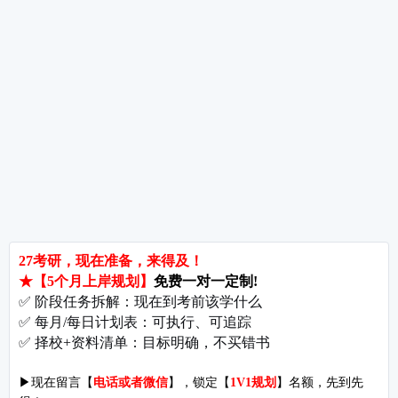
热词推荐
招生简章
专业目录
院校排名
考研择校
备考推荐
英语真题
政治真题
数学真题
翻译硕士
考研关注
考研动态
考研常识
报名攻略
考研分数
考研辅导
北京分校
济南分校
徐州分校
沧州分校
热门院校
南京师范大学
苏州大学
华东师范大学
友情链接
集团分站
专业课子站
考研工具
启航教育官网
计算机子站
研招网
启航教育集训
经济学子站
课程库
启航教育网课
管理学子站
视频库
集团网站
教育学子站
师资库