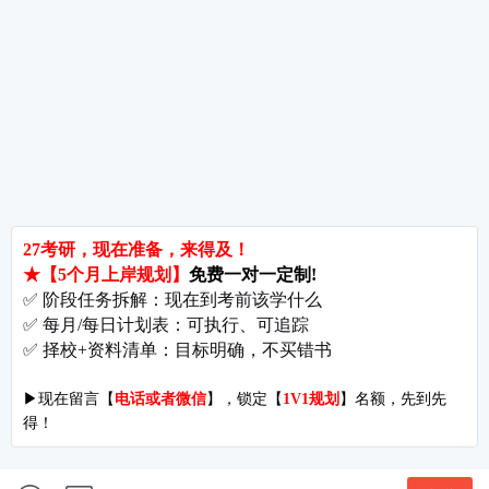
考研关注
考研动态
考研常识
报名攻略
考研分数
考研辅导
北京分校
济南分校
徐州分校
沧州分校
热门院校
南京师范大学
苏州大学
华东师范大学
友情链接
集团分站
专业课子站
考研工具
启航教育官网
计算机子站
研招网
启航教育集训
经济学子站
课程库
启航教育网课
管理学子站
视频库
集团网站
教育学子站
师资库
北京分校
心理学子站
资料下载
沈阳分校
会计专硕子站
图书库
启航之家
法律硕士子站