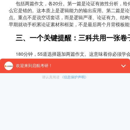
包括两篇作文，各20分。第一篇是论证有效性分析，给
么它是错的。这本质上是逻辑能力的输出应用。第二篇是论
点。重点不是说空话套话，而是逻辑严谨、论证有力、结构
早期就动手积累论证素材和框架，不是最后两个月背模板能
三、一个关键提醒：三科共用一张卷
180分钟，55道选择题加两篇作文。这意味着你必须学
数学和逻辑平均每题只有2分钟左右，综合推理的复杂组题
作两篇至少要留出60分钟，否则大概率写不完。很多同学
一道逻辑题上较劲太久，导致写作草草收场。396考的不
四、给27考研人的备考框架建议
三门课不是孤立的，而是一个以“逻辑思维”为核心能力
4月到6月(强化期)：
数学转入刷题提速阶段，建立错题本