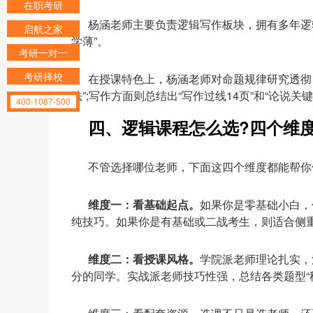
在职考研
杨涵老师主要负责逻辑写作板块，拥有多年逻
启航之家
学薄”。
考研一对一
考研择校
在授课特色上，杨涵老师对命题规律研究透彻，
法”;写作方面则总结出“写作过线14页”和“论
400-1087-500
四、逻辑课程怎么选?四个维
不管选择哪位老师，下面这四个维度都能帮你
维度一：看基础起点。
如果你是零基础小白，
纯技巧。如果你是有基础或二战考生，则适合侧
维度二：看授课风格。
学院派老师理论扎实，
分的同学。实战派老师技巧性强，总结各类题型“