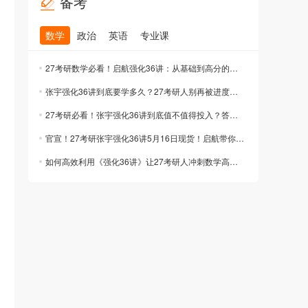
备考
数学
政治
英语
专业课
27考研数学必看！启航强化36讲：从基础到高分的通关密码
张宇强化36讲到底要学多久？27考研人别再被进度绑架了！
27考研必看！张宇强化36讲到底值不值得投入？答案在这里
官宣！27考研张宇强化36讲5月16日现货！启航带你解锁数学高分密码
如何高效利用《强化36讲》让27考研人冲刺数学高分？