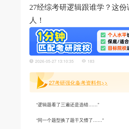
27经综考研逻辑跟谁学？这
人！
2026-05-27 13:10:35
183
27考研强化备考资料包>>
“逻辑题看了三遍还是选错……”
“同一个题型换了题干又懵了……”