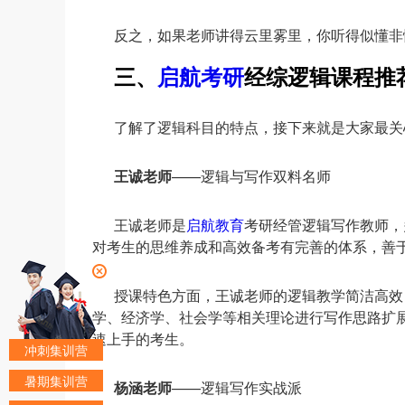
反之，如果老师讲得云里雾里，你听得似懂非
三、
启航考研
经综逻辑课程推
了解了逻辑科目的特点，接下来就是大家最关
王诚老师
——逻辑与写作双料名师
王诚老师是
启航教育
考研经管逻辑写作教师，
对考生的思维养成和高效备考有完善的体系，善
授课特色方面，王诚老师的逻辑教学简洁高效
学、经济学、社会学等相关理论进行写作思路扩展
速上手的考生。
冲刺集训营
暑期集训营
杨涵老师
——逻辑写作实战派