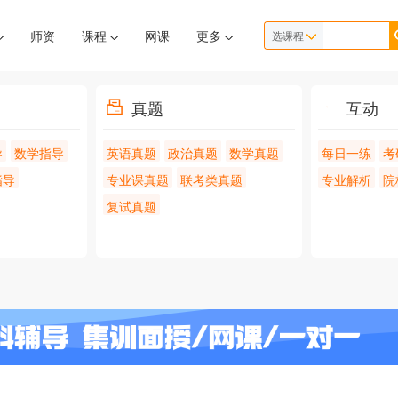
师资
课程
网课
更多
选课程
真题
互动
导
数学指导
英语真题
政治真题
数学真题
每日一练
考
指导
专业课真题
联考类真题
专业解析
院
复试真题