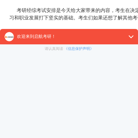
考研经综考试安排是今天给大家带来的内容，考生在决
习和职业发展打下坚实的基础。考生们如果还想了解其他考
【26考研辅导课程推荐】：
26考研集训课程
,
VIP领学计
对1）
, 这些课程中都会配有内部讲义以及辅导书和资
督学，并配有24小时答疑和模拟测试等，可直接咨询在
冲刺集训营
暑期集训营
免责声明：本平台部分帖子来源于网络整理，不对事件的真