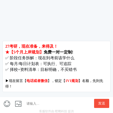
考研辅导
北京分校
济南分校
徐州分校
沧州分校
热门院校
南京师范大学
苏州大学
华东师范大学
友情链接
集团分站
专业课子站
考研工具
启航教育官网
计算机子站
研招网
启航教育集训
经济学子站
课程库
启航教育网课
管理学子站
视频库
集团网站
教育学子站
师资库
北京分校
心理学子站
资料下载
沈阳分校
会计专硕子站
图书库
启航之家
法律硕士子站