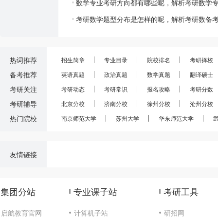
数学专业考研方向都有哪些呢，解析考研数学
考研数学题型分布是怎样的呢，解析考研数备
热词推荐
招生简章
专业目录
院校排名
考研择校
备考推荐
英语真题
政治真题
数学真题
翻译硕士
考研关注
考研动态
考研常识
报名攻略
考研分数
考研辅导
北京分校
济南分校
徐州分校
沧州分校
热门院校
南京师范大学
苏州大学
华东师范大学
友情链接
集团分站
专业课子站
考研工具
启航教育官网
计算机子站
研招网