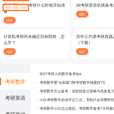
启航师资：27考研什么时候开始准
26考研英语长线备考
400-1087-500
备
试听
试听
计算机考研尚未确定目标院校，怎
历年公共课考研真题
么学？
（下载）
试听
试听
给27考研人的数学备考tips
考研数学
考研数学要"会刷题"(附考研数学做题技巧)
考研数学怎么备考，全阶段提分策略与高效复
考研英语
小白考研数学必须牢记三点，否则只会浪费时
考研数学小白怎么规划，考研数学备考7大经验
考研政治