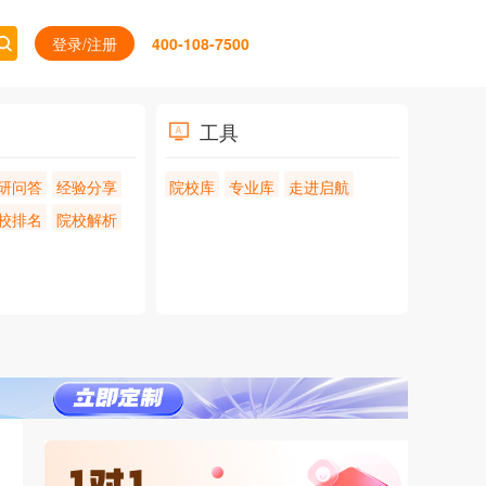
登录/注册
400-108-7500
工具
研问答
经验分享
院校库
专业库
走进启航
校排名
院校解析