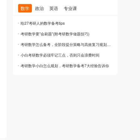
数学
政治
英语
专业课
给27考研人的数学备考tips
考研数学要"会刷题"(附考研数学做题技巧)
考研数学怎么备考，全阶段提分策略与高效复习规划指南
小白考研数学必须牢记三点，否则只会浪费时间
考研数学小白怎么规划，考研数学备考7大经验告诉你