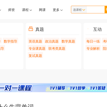
师资
课程
网课
更多
选课程
真题
互动
导
数学指导
英语真题
政治真题
数学真题
每日一练
考
指导
专业课真题
联考类真题
专业解析
院
复试真题