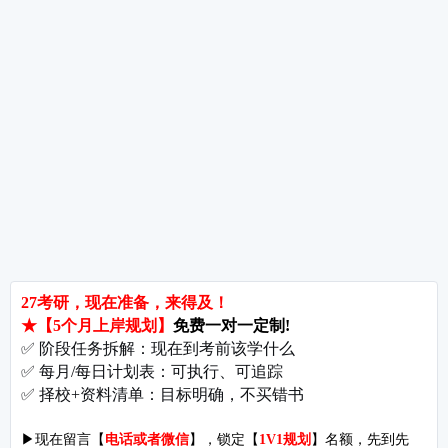
热词推荐
招生简章
专业目录
院校排名
考研择校
备考推荐
英语真题
政治真题
数学真题
翻译硕士
考研关注
考研动态
考研常识
报名攻略
考研分数
考研辅导
北京分校
济南分校
徐州分校
沧州分校
热门院校
南京师范大学
苏州大学
华东师范大学
友情链接
集团分站
专业课子站
考研工具
启航教育官网
计算机子站
研招网
启航教育集训
经济学子站
课程库
启航教育网课
管理学子站
视频库
集团网站
教育学子站
师资库