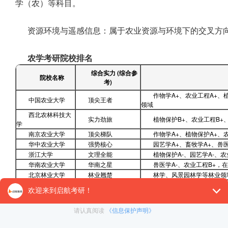
学（农）等科目。
资源环境与遥感信息：属于农业资源与环境下的交叉方
农学考研院校排名
综合实力 (综合参
院校名称
考)
作物学A+、农业工程A+、
中国农业大学
顶尖王者
领域
西北农林科技大
实力劲旅
植物保护B+、农业工程B+
学
南京农业大学
顶尖梯队
作物学A+、植物保护A+、
华中农业大学
强势核心
园艺学A+、畜牧学A+、兽医
浙江大学
文理全能
植物保护A-、园艺学A-、
华南农业大学
华南之星
兽医学A-、农业工程B+，
北京林业大学
林业翘楚
林学、风景园林学等林业领
四川农业大学
西南重镇
作物学B+、畜牧学B+，区
山东农业大学
地方实力派
作物学B+，扎根齐鲁大地
扬州大学
地方实力派
作物学B+、兽医学B，拥
海南大学
热带特色
依托地域优势，在热带作物