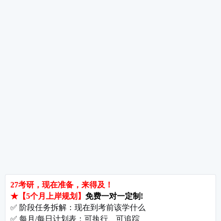
强化阶段过渡指南——从“听懂课”到“独立做题”
热词推荐
招生简章
专业目录
院校排名
考研择校
备考推荐
英语真题
政治真题
数学真题
翻译硕士
考研关注
考研动态
考研常识
报名攻略
考研分数
考研辅导
北京分校
济南分校
徐州分校
沧州分校
热门院校
南京师范大学
苏州大学
华东师范大学
友情链接
集团分站
专业课子站
考研工具
启航教育官网
计算机子站
研招网