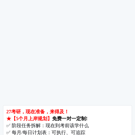
强化阶段过渡指南——从“听懂课”到“独立做题”
热词推荐
招生简章
专业目录
院校排名
考研择校
备考推荐
英语真题
政治真题
数学真题
翻译硕士
考研关注
考研动态
考研常识
报名攻略
考研分数
考研辅导
北京分校
济南分校
徐州分校
沧州分校
热门院校
南京师范大学
苏州大学
华东师范大学
友情链接
集团分站
专业课子站
考研工具
启航教育官网
计算机子站
研招网